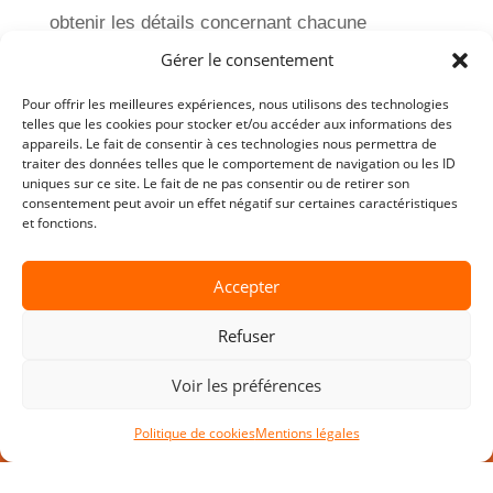
obtenir les détails concernant chacune
(événements d’attente, requêtes SQL…), de
Gérer le consentement
manière habituelle.
Pour offrir les meilleures expériences, nous utilisons des technologies
telles que les cookies pour stocker et/ou accéder aux informations des
appareils. Le fait de consentir à ces technologies nous permettra de
←
Précédent
Suivant
→
traiter des données telles que le comportement de navigation ou les ID
uniques sur ce site. Le fait de ne pas consentir ou de retirer son
consentement peut avoir un effet négatif sur certaines caractéristiques
et fonctions.
Accepter
Refuser
Voir les préférences
D.SIDE SOFTWARE
Politique de cookies
Mentions légales
HQ Sophia-Antipolis