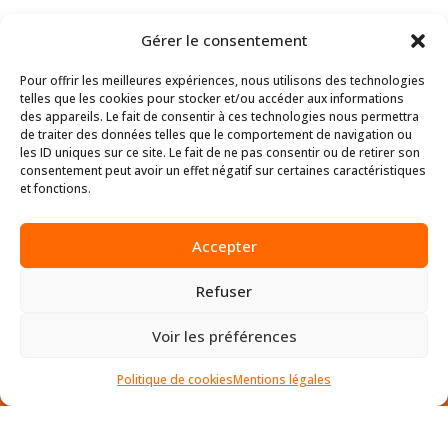
Gérer le consentement
Pour offrir les meilleures expériences, nous utilisons des technologies
telles que les cookies pour stocker et/ou accéder aux informations
des appareils. Le fait de consentir à ces technologies nous permettra
de traiter des données telles que le comportement de navigation ou
les ID uniques sur ce site. Le fait de ne pas consentir ou de retirer son
consentement peut avoir un effet négatif sur certaines caractéristiques
et fonctions.
D.SIDE SOFTWARE
Accepter
HQ Sophia-Antipolis
Refuser
45 allée des Ormes BP 1200
06254 Mougins CEDEX – France
Voir les préférences
SITE MAP
Politique de cookies
Mentions légales
•
Le Produit
•
IA – optimisation SQL